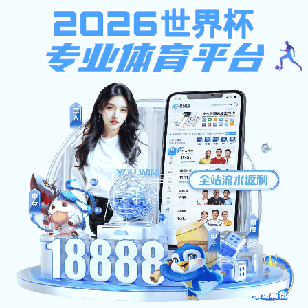
蓝鲸体育直播,体育赛事
本科生培养
研究生培养