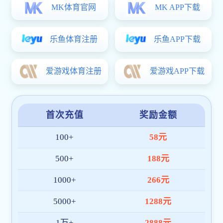
【社会服务
经历
】
担任北京市校园足球协会副秘书长，
2017年、2018年、
2019年作为第一完成
组织完成北京市校园足球文化作品
征集和校园足球文化节展示活动、校园足球校长论坛、校
园足球通讯社等北京市校园足球文化体系建设工作。本人
获得优秀导师和最佳评委等、新闻与传播学院获得优秀组
织奖、北京体育大学获得突出贡献奖。
2018年本人获得北
京市校园足球突出贡献奖