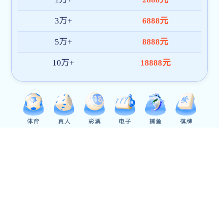
【作为团队负责人完成大型赛事媒体运行经历】
常用链接：
北京体育大学官网 | 北京体育大学图书馆 |
地址:北京市海淀区信息路48号
邮政编码:100084
院长信箱：
x