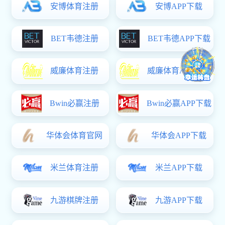
【教学、科研成果】
《体育赛事媒体运行服务》
2022年被评为北京市优质本科
课程；
【新闻媒体工作经历】
《
NBA时空》顾问、《竞赛画报》主
编、《尚篮》杂志出版人