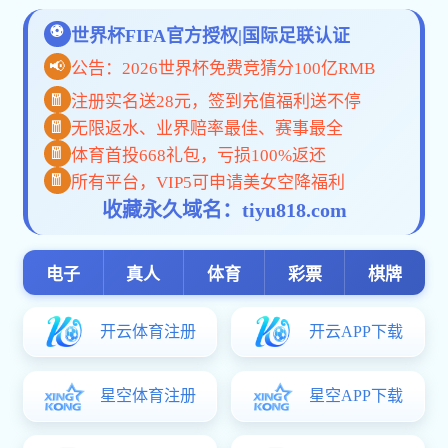
刘亚平
【主授课程】