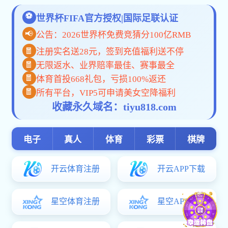
陈志生
【蓝鲸体育直播经历】