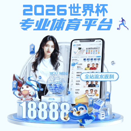
蓝鲸体育直播,体育赛事